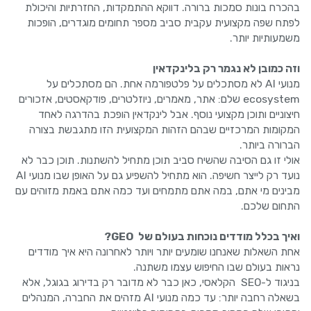
בהכרח בונות סמכות ברורה. דווקא ההתמקדות, החזרתיות והיכולת
לפתח שפה מקצועית עקבית סביב מספר תחומים מוגדרים, הופכות
משמעותיות יותר.
וזה כמובן לא נגמר רק בלינקדאין
מנועי AI לא מסתכלים על פלטפורמה אחת. הם מסתכלים על
ecosystem שלם: אתר, מאמרים, ניוזלטרים, פודקאסטים, אזכורים
חיצוניים ותוכן מקצועי נוסף. אבל לינקדאין הופכת בהדרגה לאחד
המקומות המרכזיים שבהם הזהות המקצועית הזו מתגבשת בצורה
הברורה ביותר.
אולי זו גם הסיבה שהשיח סביב תוכן מתחיל להשתנות. תוכן כבר לא
נועד רק לייצר חשיפה. הוא מתחיל להשפיע גם על האופן שבו מנועי AI
מבינים מי אתם, במה אתם מתמחים ועד כמה אתם באמת מזוהים עם
התחום שלכם.
ואיך בכלל מודדים נוכחות בעולם של GEO?
אחת השאלות שאנחנו שומעים יותר ויותר לאחרונה היא איך מודדים
נראות בעולם שבו החיפוש עצמו משתנה.
בניגוד ל-SEO הקלאסי, כאן כבר לא מדובר רק בדירוג בגוגל, אלא
בשאלה רחבה יותר: עד כמה מנועי AI מזהים את החברה, המנהלים