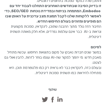
והתוכן שלה כמקור סמכות בתחומים רלוונטיים.
זו בדיוק הסיבה שבחודשים האחרונים התחלנו לעבוד יחד עם
Embodoo, המתמחה בניתוח ובמדידת נוכחות SEO/GEO, כדי
לאפשר ללקוחות שלנו לקבל תמונת מצב עדכנית על האופן שבו
הם מופיעים ומזוהים בעולם החיפוש החדש.
החיבור הזה נולד מתוך ההבנה שתוכן, לינקדאין, סמכות מקצועית
ונראות ב-AI כבר אינם עולמות נפרדים, אלא חלק מאותה תשתית
דיגיטלית.
לסיכום
במשך שנים חברות נאבקו על מקום בתוצאות החיפוש. עכשיו מתחיל
מאבק חדש: מי יהפוך למקור שה-AI עצמו בוחר לזהות, להבין ואולי גם
לצטט.
ובעולם כזה, לינקדאין כבר לא נראית רק כמו פלטפורמת תוכן. היא
מתחילה להיראות כמו תשתית סמכות דיגיטלית.
שיתוף