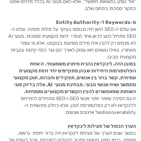
"איך נופיע בתוצאות חיפוש?", אלא האם מנועי AI בכלל מזהים אותנו
כמקור סמכות בתחום שלנו.
מ-Keywords ל-Entity Authority
אם עולם ה-SEO הישן היה מבוסס בעיקר על מילות מפתח, עולם ה-
GEO מתחיל לנוע לכיוון אחר לגמרי: זהות מקצועית וסמכות. מנועי AI
לא מנסים רק להבין אילו מילים מופיעות בטקסט, אלא מי עומד
מאחוריו, באילו נושאים הוא עוסק לאורך זמן ועד כמה קיימת עקביות
מקצועית סביבו.
במובן הזה, לינקדאין נהנית מיתרון משמעותי. זו אחת
הפלטפורמות היחידות שבהן מתקיימים יחד זהות מקצועית
אמיתית, קשר ברור בין אנשים, תפקידים וחברות, תוכן מקצועי
מתמשך ושיח אנושי טבעי. מבחינת מנועי AI, אלה בדיוק סוגי
האותות שמאפשרים להבין הקשרים מקצועיים ומומחיות.
זו גם הסיבה שיותר ויותר אנשי GEO ו-SEO מתחילים להתייחס
ללינקדאין לא רק כפלטפורמת תוכן, אלא כחלק מתשתית ה-
discoverabilityשל ארגונים ואנשים.
הערך הכפול של פעילות לינקדאין
במשך שנים הערך של פעילות לינקדאין היה ברור יחסית: נראות,
חשיפה, בניית מותג מקצועי וחיבור לקהלים רלוונטיים. אבל בעולם של